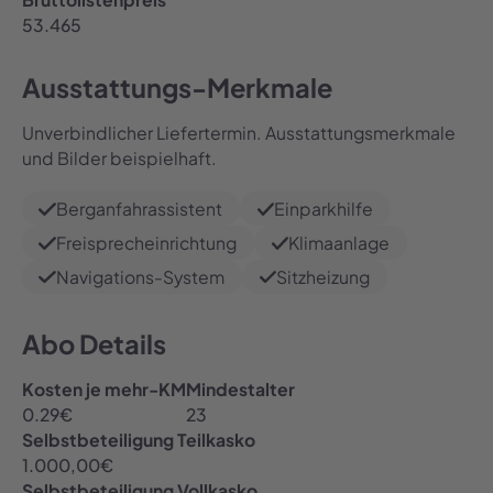
53.465
Ausstattungs-Merkmale
Unverbindlicher Liefertermin. Ausstattungsmerkmale
und Bilder beispielhaft.
Berganfahrassistent
Einparkhilfe
Freisprecheinrichtung
Klimaanlage
Navigations-System
Sitzheizung
Abo Details
Kosten je mehr-KM
Mindestalter
0.29
€
23
Selbstbeteiligung Teilkasko
1.000,00
€
Selbstbeteiligung Vollkasko