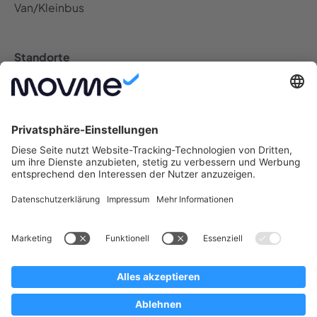
Van/Kleinbus
Standorte
Auto Abo Deutschland
Berlin Auto Abo
Bremen Auto Abo
Dresden Auto Abo
Düsseldorf Auto Abo
Frankfurt Auto Abo
Hamburg Auto Abo
Hannover Auto Abo
Köln Auto Abo
Leipzig Auto Abo
München Auto Abo
Münster Auto Abo
Nürnberg Auto Abo
Stuttgart Auto Abo