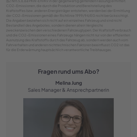
(§2 Nrn.5,6,6a PKW-EnVKV in der gegenwärtig geltenden Fassung) ermittelt.
CO2-Emissionen, die durch die Produktion und Bereitstellung des
Kraftstoffes bzw. anderen Energieträger entstehen, werden bei der Ermittlung
der CO2-Emissionen gemäß der Richtlinie 1999/94/EG nicht berücksichtigt.
Die Angaben beziehen sich nicht auf ein einzelnes Fahrzeug und sind nicht
Bestandteil des Angebotes, sondern dienen allein Vergleichs
zweckenzwischen den verschiedenen Fahrzeugtypen. Der Kraftstoffverbrauch
und die CO2-Emissionen eines Fahrzeugs hängen nicht nur von der effizienten
Ausnutzung des Kraftstoffs durch das Fahrzeug ab, sondern werden auch vom
Fahrverhalten und anderen nichttechnischen Faktoren beeinflusst.CO2 ist das
für die Erderwärmung hauptsächlich verantwortliche Treibhausgas.
Fragen rund ums Abo?
Melina Jung
Sales Manager & Ansprechpartnerin