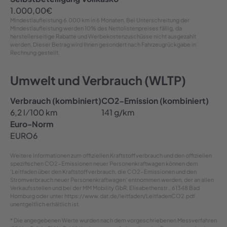
1.000,00
€
Mindestlaufleistung
6.000 km in 6 Monaten
. Bei Unterschreitung der
Mindestlaufleistung werden 10% des Nettolistenpreises fällig, da
herstellerseitige Rabatte und Werbekostenzuschüsse nicht ausgezahlt
werden. Dieser Betrag wird Ihnen gesondert nach Fahrzeugrückgabe in
Rechnung gestellt.
Umwelt und Verbrauch (WLTP)
Verbrauch (kombiniert)
CO2-Emission (kombiniert)
6,2 l ⁄ 100 km
141 g/km
Euro-Norm
EURO6
Weitere Informationen zum offiziellen Kraftstoffverbrauch und den offiziellen
spezifischen CO2-Emissionen neuer Personenkraftwagen können dem
'Leitfaden über den Kraftstoffverbrauch, die CO2-Emissionen und den
Stromverbrauch neuer Personenkraftwagen' entnommen werden, der an allen
Verkaufsstellen und bei der MM Mobility GbR, Elisabethenstr., 61348 Bad
Homburg oder unter https://www.dat.de/leitfaden/LeitfadenCO2.pdf
unentgeltlich erhältlich ist.
* Die angegebenen Werte wurden nach dem vorgeschriebenen Messverfahren