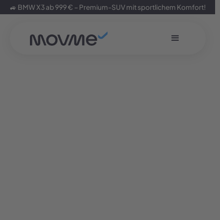
🚙 BMW X3 ab 999 € – Premium-SUV mit sportlichem Komfort!