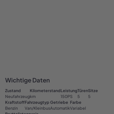
759,00
€ / Monat
759
Alle Preise inklusive MwSt.
Auto abonnieren
All-inclusive Preis
Inklusive Versicherung, Steuer & TÜV
Kostenfreie Haustürlieferung
Wichtige Daten
Zustand
Kilometerstand
Leistung
Türen
Sitze
Neufahrzeug
km
150
PS
5
5
Kraftstoff
Fahrzeugtyp
Getriebe
Farbe
Benzin
Van/Kleinbus
Automatik
Variabel
Bruttolistenpreis