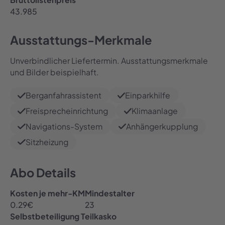
43.985
Ausstattungs-Merkmale
Unverbindlicher Liefertermin. Ausstattungsmerkmale
und Bilder beispielhaft.
Berganfahrassistent
Einparkhilfe
Freisprecheinrichtung
Klimaanlage
Navigations-System
Anhängerkupplung
Sitzheizung
Abo Details
Kosten je mehr-KM
Mindestalter
0.29
€
23
Selbstbeteiligung Teilkasko