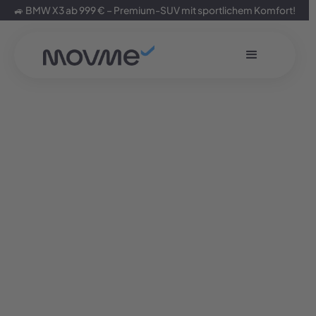
🚙 BMW X3 ab 999 € – Premium-SUV mit sportlichem Komfort!