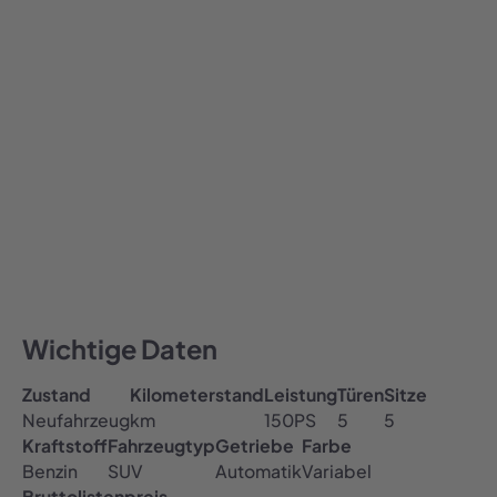
879,00
€ / Monat
879
Alle Preise inklusive MwSt.
Auto abonnieren
All-inclusive Preis
Inklusive Versicherung, Steuer & TÜV
Kostenfreie Haustürlieferung
Wichtige Daten
Zustand
Kilometerstand
Leistung
Türen
Sitze
Neufahrzeug
km
150
PS
5
5
Kraftstoff
Fahrzeugtyp
Getriebe
Farbe
Benzin
SUV
Automatik
Variabel
Bruttolistenpreis