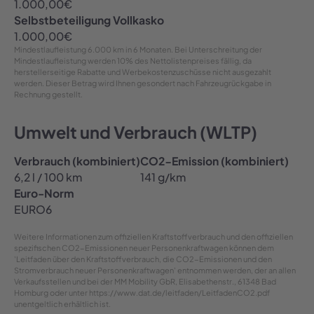
1.000,00
€
Selbstbeteiligung Vollkasko
1.000,00
€
Mindestlaufleistung
6.000 km in 6 Monaten
. Bei Unterschreitung der
Mindestlaufleistung werden 10% des Nettolistenpreises fällig, da
herstellerseitige Rabatte und Werbekostenzuschüsse nicht ausgezahlt
werden. Dieser Betrag wird Ihnen gesondert nach Fahrzeugrückgabe in
Rechnung gestellt.
Umwelt und Verbrauch (WLTP)
Verbrauch (kombiniert)
CO2-Emission (kombiniert)
6,2 l / 100 km
141 g/km
Euro-Norm
EURO6
Weitere Informationen zum offiziellen Kraftstoffverbrauch und den offiziellen
spezifischen CO2-Emissionen neuer Personenkraftwagen können dem
'Leitfaden über den Kraftstoffverbrauch, die CO2-Emissionen und den
Stromverbrauch neuer Personenkraftwagen' entnommen werden, der an allen
Verkaufsstellen und bei der MM Mobility GbR, Elisabethenstr., 61348 Bad
Homburg oder unter https://www.dat.de/leitfaden/LeitfadenCO2.pdf
unentgeltlich erhältlich ist.