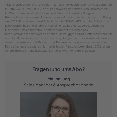
* Die angegebenen Werte wurden nach dem vorgeschriebenen Messverfahren
(§2 Nrn.5,6,6a PKW-EnVKV in der gegenwärtig geltenden Fassung) ermittelt.
CO2-Emissionen, die durch die Produktion und Bereitstellung des
Kraftstoffes bzw. anderen Energieträger entstehen, werden bei der Ermittlung
der CO2-Emissionen gemäß der Richtlinie 1999/94/EG nicht berücksichtigt.
Die Angaben beziehen sich nicht auf ein einzelnes Fahrzeug und sind nicht
Bestandteil des Angebotes, sondern dienen allein Vergleichs
zweckenzwischen den verschiedenen Fahrzeugtypen. Der Kraftstoffverbrauch
und die CO2-Emissionen eines Fahrzeugs hängen nicht nur von der effizienten
Ausnutzung des Kraftstoffs durch das Fahrzeug ab, sondern werden auch vom
Fahrverhalten und anderen nichttechnischen Faktoren beeinflusst.CO2 ist das
für die Erderwärmung hauptsächlich verantwortliche Treibhausgas.
Fragen rund ums Abo?
Melina Jung
Sales Manager & Ansprechpartnerin