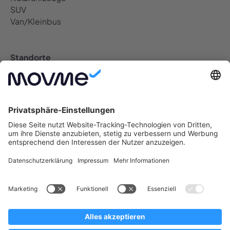
SUV
Van/Kleinbus
Standorte
Auto Abo Deutschland
Berlin Auto Abo
Bremen Auto Abo
Dresden Auto Abo
Düsseldorf Auto Abo
Frankfurt Auto Abo
Hamburg Auto Abo
Hannover Auto Abo
Köln Auto Abo
Leipzig Auto Abo
München Auto Abo
Münster Auto Abo
Nürnberg Auto Abo
Stuttgart Auto Abo