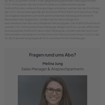
(§2 Nrn.5,6,6a PKW-EnVKV in der gegenwärtig geltenden Fassung) ermittelt.
CO2-Emissionen, die durch die Produktion und Bereitstellung des
Kraftstoffes bzw. anderen Energieträger entstehen, werden bei der Ermittlung
der CO2-Emissionen gemäß der Richtlinie 1999/94/EG nicht berücksichtigt.
Die Angaben beziehen sich nicht auf ein einzelnes Fahrzeug und sind nicht
Bestandteil des Angebotes, sondern dienen allein Vergleichs
zweckenzwischen den verschiedenen Fahrzeugtypen. Der Kraftstoffverbrauch
und die CO2-Emissionen eines Fahrzeugs hängen nicht nur von der effizienten
Ausnutzung des Kraftstoffs durch das Fahrzeug ab, sondern werden auch vom
Fahrverhalten und anderen nichttechnischen Faktoren beeinflusst.CO2 ist das
für die Erderwärmung hauptsächlich verantwortliche Treibhausgas.
Fragen rund ums Abo?
Melina Jung
Sales Manager & Ansprechpartnerin