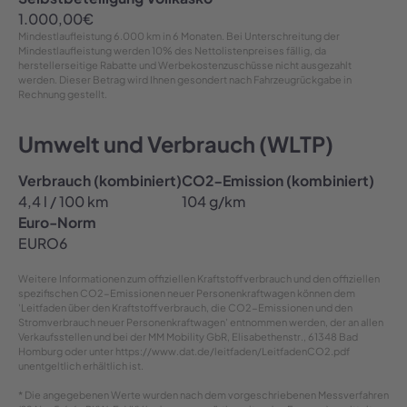
1.000,00
€
Mindestlaufleistung
6.000 km in 6 Monaten
. Bei Unterschreitung der
Mindestlaufleistung werden 10% des Nettolistenpreises fällig, da
herstellerseitige Rabatte und Werbekostenzuschüsse nicht ausgezahlt
werden. Dieser Betrag wird Ihnen gesondert nach Fahrzeugrückgabe in
Rechnung gestellt.
Umwelt und Verbrauch (WLTP)
Verbrauch (kombiniert)
CO2-Emission (kombiniert)
4,4 l / 100 km
104 g/km
Euro-Norm
EURO6
Weitere Informationen zum offiziellen Kraftstoffverbrauch und den offiziellen
spezifischen CO2-Emissionen neuer Personenkraftwagen können dem
'Leitfaden über den Kraftstoffverbrauch, die CO2-Emissionen und den
Stromverbrauch neuer Personenkraftwagen' entnommen werden, der an allen
Verkaufsstellen und bei der MM Mobility GbR, Elisabethenstr., 61348 Bad
Homburg oder unter https://www.dat.de/leitfaden/LeitfadenCO2.pdf
unentgeltlich erhältlich ist.
* Die angegebenen Werte wurden nach dem vorgeschriebenen Messverfahren