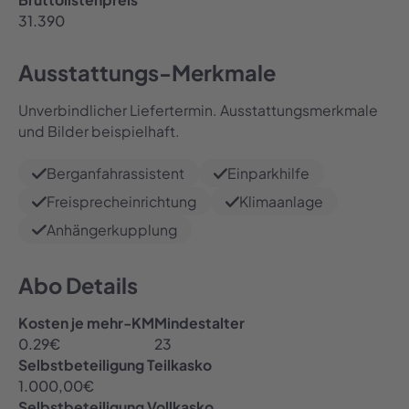
31.390
Ausstattungs-Merkmale
Unverbindlicher Liefertermin. Ausstattungsmerkmale
und Bilder beispielhaft.
Berganfahrassistent
Einparkhilfe
Freisprecheinrichtung
Klimaanlage
Anhängerkupplung
Abo Details
Kosten je mehr-KM
Mindestalter
0.29
€
23
Selbstbeteiligung Teilkasko
1.000,00
€
Selbstbeteiligung Vollkasko