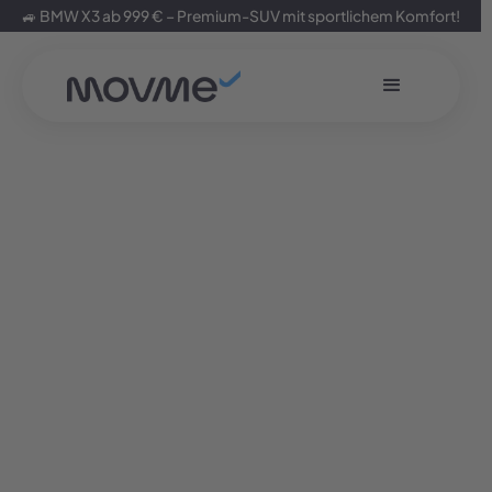
🚙 BMW X3 ab 999 € – Premium-SUV mit sportlichem Komfort!