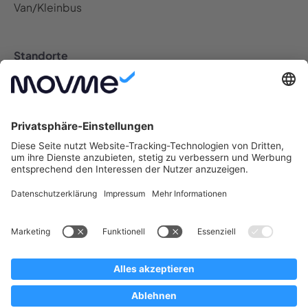
Van/Kleinbus
Standorte
Auto Abo Deutschland
Berlin Auto Abo
Bremen Auto Abo
Dresden Auto Abo
Düsseldorf Auto Abo
Frankfurt Auto Abo
Hamburg Auto Abo
Hannover Auto Abo
Köln Auto Abo
Leipzig Auto Abo
München Auto Abo
Münster Auto Abo
Nürnberg Auto Abo
Stuttgart Auto Abo