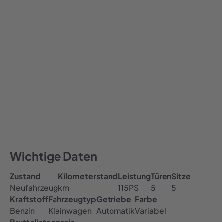
699,00
€ / Monat
699
Alle Preise inklusive MwSt.
Auto abonnieren
All-inclusive Preis
Inklusive Versicherung, Steuer & TÜV
Kostenfreie Haustürlieferung
Wichtige Daten
Zustand
Kilometerstand
Leistung
Türen
Sitze
Neufahrzeug
km
115
PS
5
5
Kraftstoff
Fahrzeugtyp
Getriebe
Farbe
Benzin
Kleinwagen
Automatik
Variabel
Bruttolistenpreis