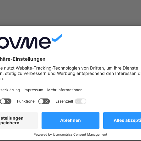
ge Rabatte und Werbekostenzuschüsse nicht ausgezahlt
hrzeugrückgabe in Rechnung gestellt.
m