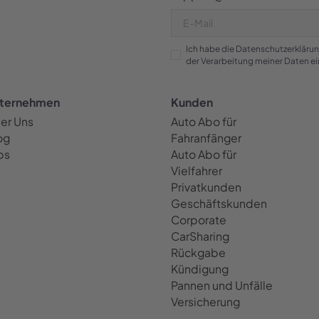
Ich habe die Datenschutzerklärun
der Verarbeitung meiner Daten e
ternehmen
Kunden
er Uns
Auto Abo für
og
Fahranfänger
bs
Auto Abo für
Vielfahrer
Privatkunden
Geschäftskunden
Corporate
CarSharing
Rückgabe
Kündigung
Pannen und Unfälle
Versicherung