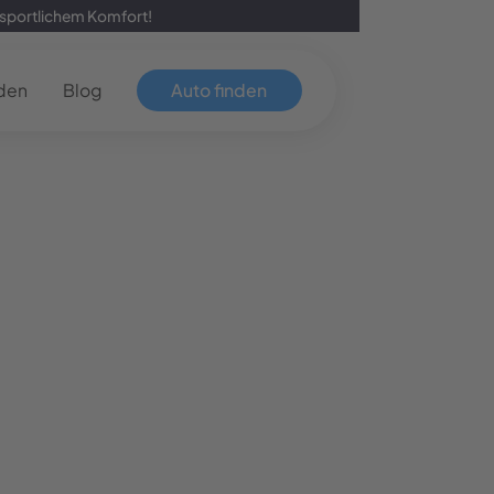
sportlichem Komfort!
den
Blog
Auto finden
Sofort verfügba
Peug
2008 GT
Ab
849,00
€ p
Laufzeit