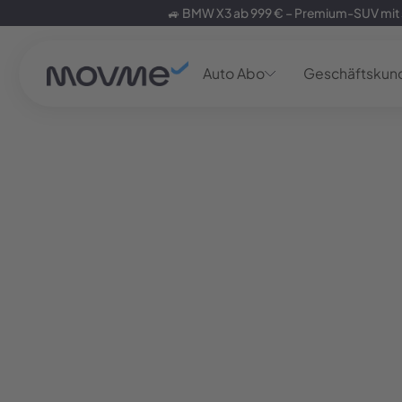
🚙 BMW X3 ab 999 € – Premium-SUV mit 
Auto Abo
Geschäftskun