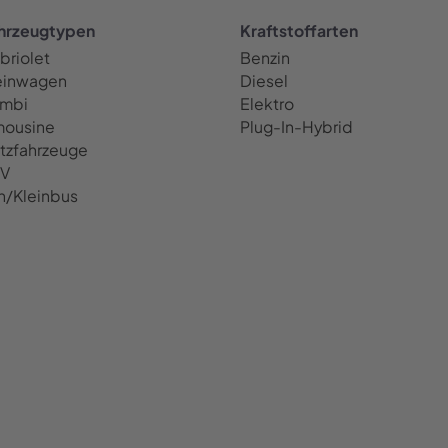
hrzeugtypen
Kraftstoffarten
briolet
Benzin
einwagen
Diesel
mbi
Elektro
mousine
Plug-In-Hybrid
tzfahrzeuge
V
n/Kleinbus