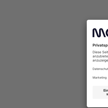
des Nettolistenpreises fällig, da herstellerseiti
werden. Dieser Betrag wird dir gesondert nach Fa
Verbrauch
CO2-Emission
Euro-Nor
4,6 l/100 km
102 g/km
EURO6