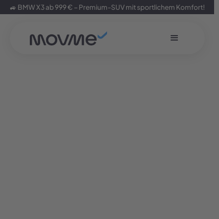
🚙 BMW X3 ab 999 € – Premium-SUV mit sportlichem Komfort!