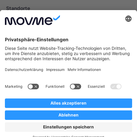
Standorte
Auto Abo Deutschland
Berlin Auto Abo
Bremen Auto Abo
Dresden Auto Abo
Düsseldorf Auto Abo
Frankfurt Auto Abo
Hamburg Auto Abo
Hannover Auto Abo
Köln Auto Abo
Leipzig Auto Abo
München Auto Abo
Münster Auto Abo
Nürnberg Auto Abo
Stuttgart Auto Abo
Copyright © 2026 movme GmbH. Alle Rechte vorbehalten.