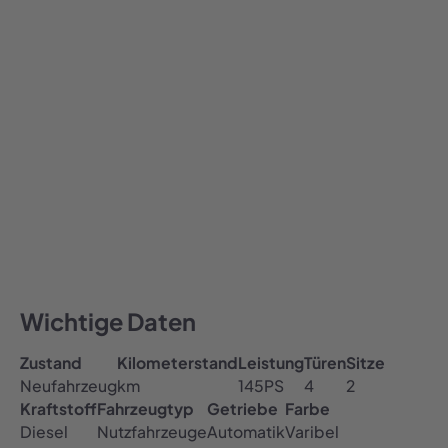
1.099,00
€ / Monat
1099
Alle Preise inklusive MwSt.
Auto abonnieren
All-inclusive Preis
Inklusive Versicherung, Steuer & TÜV
Kostenfreie Haustürlieferung
Wichtige Daten
Zustand
Kilometerstand
Leistung
Türen
Sitze
Neufahrzeug
km
145
PS
4
2
Kraftstoff
Fahrzeugtyp
Getriebe
Farbe
Diesel
Nutzfahrzeuge
Automatik
Varibel