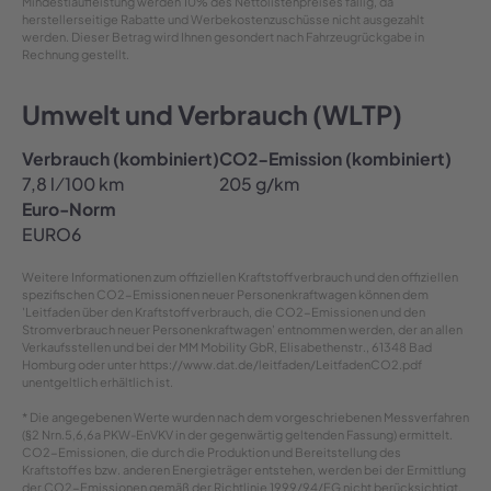
Mindestlaufleistung werden 10% des Nettolistenpreises fällig, da
herstellerseitige Rabatte und Werbekostenzuschüsse nicht ausgezahlt
werden. Dieser Betrag wird Ihnen gesondert nach Fahrzeugrückgabe in
Rechnung gestellt.
Umwelt und Verbrauch (WLTP)
Verbrauch (kombiniert)
CO2-Emission (kombiniert)
7,8 l ⁄ 100 km
205 g/km
Euro-Norm
EURO6
Weitere Informationen zum offiziellen Kraftstoffverbrauch und den offiziellen
spezifischen CO2-Emissionen neuer Personenkraftwagen können dem
'Leitfaden über den Kraftstoffverbrauch, die CO2-Emissionen und den
Stromverbrauch neuer Personenkraftwagen' entnommen werden, der an allen
Verkaufsstellen und bei der MM Mobility GbR, Elisabethenstr., 61348 Bad
Homburg oder unter https://www.dat.de/leitfaden/LeitfadenCO2.pdf
unentgeltlich erhältlich ist.
* Die angegebenen Werte wurden nach dem vorgeschriebenen Messverfahren
(§2 Nrn.5,6,6a PKW-EnVKV in der gegenwärtig geltenden Fassung) ermittelt.
CO2-Emissionen, die durch die Produktion und Bereitstellung des
Kraftstoffes bzw. anderen Energieträger entstehen, werden bei der Ermittlung
der CO2-Emissionen gemäß der Richtlinie 1999/94/EG nicht berücksichtigt.