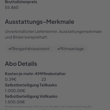
Bruttolistenpreis
55.860
Ausstattungs-Merkmale
Unverbindlicher Liefertermin. Ausstattungsmerkmale
und Bilder beispielhaft.
Berganfahrassistent
Klimaanlage
Abo Details
Kosten je mehr-KM
Mindestalter
0.39
€
23
Selbstbeteiligung Teilkasko
1.000,00
€
Selbstbeteiligung Vollkasko
1.500,00
€
Mindestlaufleistung
6.000 km in 6 Monaten
. Bei Unterschreitung der