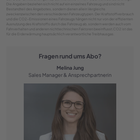
Die Angaben beziehen sich nicht auf ein einzelnes Fahrzeug und sind nicht
Bestandteil des Angebotes, sondern dienen allein Vergleichs
zweckenzwischen den verschiedenen Fahrzeugtypen. Der Kraftstoffverbrauch
und die CO2-Emissionen eines Fahrzeugs hängen nicht nur von der effizienten
Ausnutzung des Kraftstoffs durch das Fahrzeug ab, sondern werden auch vom
Fahrverhalten und anderen nichttechnischen Faktoren beeinflusst.CO2 ist das
für die Erderwärmung hauptsächlich verantwortliche Treibhausgas.
Fragen rund ums Abo?
Melina Jung
Sales Manager & Ansprechpartnerin