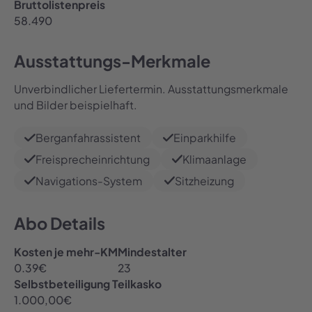
Bruttolistenpreis
58.490
Ausstattungs-Merkmale
Unverbindlicher Liefertermin. Ausstattungsmerkmale
und Bilder beispielhaft.
Berganfahrassistent
Einparkhilfe
Freisprecheinrichtung
Klimaanlage
Navigations-System
Sitzheizung
Abo Details
Kosten je mehr-KM
Mindestalter
0.39
€
23
Selbstbeteiligung Teilkasko
1.000,00
€