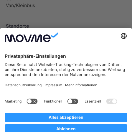
Van/Kleinbus
Standorte
Auto Abo Deutschland
Berlin Auto Abo
Bremen Auto Abo
Dresden Auto Abo
Düsseldorf Auto Abo
Frankfurt Auto Abo
Hamburg Auto Abo
Hannover Auto Abo
Köln Auto Abo
Leipzig Auto Abo
München Auto Abo
Münster Auto Abo
Nürnberg Auto Abo
Stuttgart Auto Abo