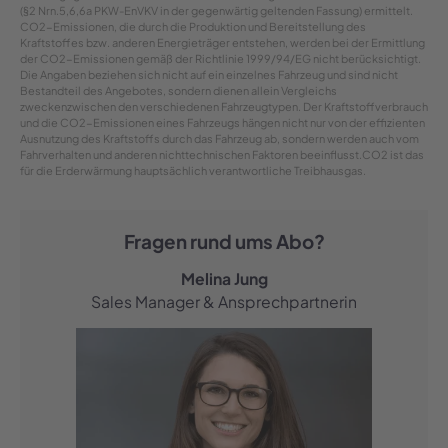
(§2 Nrn.5,6,6a PKW-EnVKV in der gegenwärtig geltenden Fassung) ermittelt.
CO2-Emissionen, die durch die Produktion und Bereitstellung des
Kraftstoffes bzw. anderen Energieträger entstehen, werden bei der Ermittlung
der CO2-Emissionen gemäß der Richtlinie 1999/94/EG nicht berücksichtigt.
Die Angaben beziehen sich nicht auf ein einzelnes Fahrzeug und sind nicht
Bestandteil des Angebotes, sondern dienen allein Vergleichs
zweckenzwischen den verschiedenen Fahrzeugtypen. Der Kraftstoffverbrauch
und die CO2-Emissionen eines Fahrzeugs hängen nicht nur von der effizienten
Ausnutzung des Kraftstoffs durch das Fahrzeug ab, sondern werden auch vom
Fahrverhalten und anderen nichttechnischen Faktoren beeinflusst.CO2 ist das
für die Erderwärmung hauptsächlich verantwortliche Treibhausgas.
Fragen rund ums Abo?
Melina Jung
Sales Manager & Ansprechpartnerin