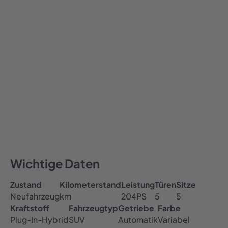
949,00
€ / Monat
949
Alle Preise inklusive MwSt.
Auto abonnieren
All-inclusive Preis
Inklusive Versicherung, Steuer & TÜV
Kostenfreie Haustürlieferung
Wichtige Daten
Zustand
Kilometerstand
Leistung
Türen
Sitze
Neufahrzeug
km
204
PS
5
5
Kraftstoff
Fahrzeugtyp
Getriebe
Farbe
Plug-In-Hybrid
SUV
Automatik
Variabel