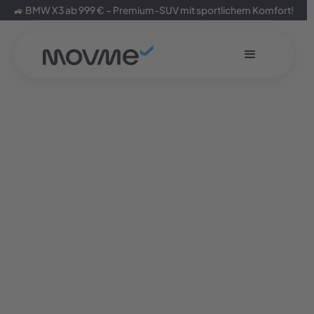
🚙 BMW X3 ab 999 € – Premium-SUV mit sportlichem Komfort!