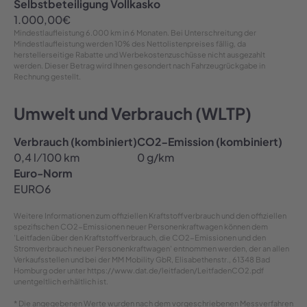
Selbstbeteiligung Vollkasko
1.000,00
€
Mindestlaufleistung
6.000 km in 6 Monaten
. Bei Unterschreitung der
Mindestlaufleistung werden 10% des Nettolistenpreises fällig, da
herstellerseitige Rabatte und Werbekostenzuschüsse nicht ausgezahlt
werden. Dieser Betrag wird Ihnen gesondert nach Fahrzeugrückgabe in
Rechnung gestellt.
Umwelt und Verbrauch (WLTP)
Verbrauch (kombiniert)
CO2-Emission (kombiniert)
0,4 l ⁄ 100 km
0 g/km
Euro-Norm
EURO6
Weitere Informationen zum offiziellen Kraftstoffverbrauch und den offiziellen
spezifischen CO2-Emissionen neuer Personenkraftwagen können dem
'Leitfaden über den Kraftstoffverbrauch, die CO2-Emissionen und den
Stromverbrauch neuer Personenkraftwagen' entnommen werden, der an allen
Verkaufsstellen und bei der MM Mobility GbR, Elisabethenstr., 61348 Bad
Homburg oder unter https://www.dat.de/leitfaden/LeitfadenCO2.pdf
unentgeltlich erhältlich ist.
* Die angegebenen Werte wurden nach dem vorgeschriebenen Messverfahren