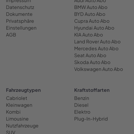
Impressum
Audi Auto Abo
Datenschutz
BMW Auto Abo
Dokumente
BYD Auto Abo
Privatsphäre
Cupra Auto Abo
Einstellungen
Hyundai Auto Abo
AGB
KIA Auto Abo
Land Rover Auto Abo
Mercedes Auto Abo
Seat Auto Abo
Skoda Auto Abo
Volkswagen Auto Abo
Fahrzeugtypen
Kraftstoffarten
Cabriolet
Benzin
Kleinwagen
Diesel
Kombi
Elektro
Limousine
Plug-In-Hybrid
Nutzfahrzeuge
SUV