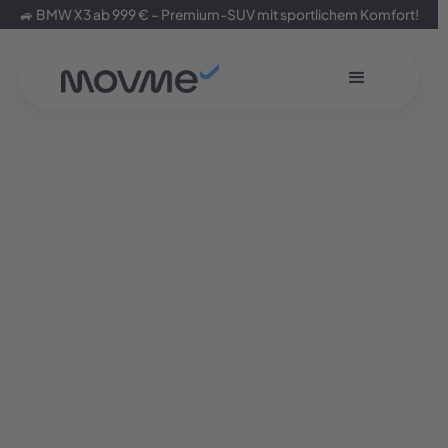
🚙 BMW X3 ab 999 € – Premium-SUV mit sportlichem Komfort!