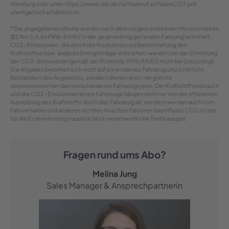
Homburg oder unter https://www.dat.de/leitfaden/LeitfadenCO2.pdf
unentgeltlich erhältlich ist.
* Die angegebenen Werte wurden nach dem vorgeschriebenen Messverfahren
(§2 Nrn.5,6,6a PKW-EnVKV in der gegenwärtig geltenden Fassung) ermittelt.
CO2-Emissionen, die durch die Produktion und Bereitstellung des
Kraftstoffes bzw. anderen Energieträger entstehen, werden bei der Ermittlung
der CO2-Emissionen gemäß der Richtlinie 1999/94/EG nicht berücksichtigt.
Die Angaben beziehen sich nicht auf ein einzelnes Fahrzeug und sind nicht
Bestandteil des Angebotes, sondern dienen allein Vergleichs
zweckenzwischen den verschiedenen Fahrzeugtypen. Der Kraftstoffverbrauch
und die CO2-Emissionen eines Fahrzeugs hängen nicht nur von der effizienten
Ausnutzung des Kraftstoffs durch das Fahrzeug ab, sondern werden auch vom
Fahrverhalten und anderen nichttechnischen Faktoren beeinflusst.CO2 ist das
für die Erderwärmung hauptsächlich verantwortliche Treibhausgas.
Fragen rund ums Abo?
Melina Jung
Sales Manager & Ansprechpartnerin