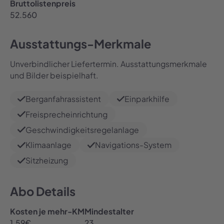
Bruttolistenpreis
52.560
Ausstattungs-Merkmale
Unverbindlicher Liefertermin. Ausstattungsmerkmale
und Bilder beispielhaft.
Berganfahrassistent
Einparkhilfe
Freisprecheinrichtung
Geschwindigkeitsregelanlage
Klimaanlage
Navigations-System
Sitzheizung
Abo Details
Kosten je mehr-KM
Mindestalter
1.59
€
23