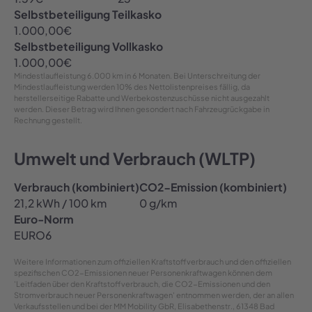
Selbstbeteiligung Teilkasko
1.000,00
€
Selbstbeteiligung Vollkasko
1.000,00
€
Mindestlaufleistung
6.000 km in 6 Monaten
. Bei Unterschreitung der
Mindestlaufleistung werden 10% des Nettolistenpreises fällig, da
herstellerseitige Rabatte und Werbekostenzuschüsse nicht ausgezahlt
werden. Dieser Betrag wird Ihnen gesondert nach Fahrzeugrückgabe in
Rechnung gestellt.
Umwelt und Verbrauch (WLTP)
Verbrauch (kombiniert)
CO2-Emission (kombiniert)
21,2 kWh / 100 km
0 g/km
Euro-Norm
EURO6
Weitere Informationen zum offiziellen Kraftstoffverbrauch und den offiziellen
spezifischen CO2-Emissionen neuer Personenkraftwagen können dem
'Leitfaden über den Kraftstoffverbrauch, die CO2-Emissionen und den
Stromverbrauch neuer Personenkraftwagen' entnommen werden, der an allen
Verkaufsstellen und bei der MM Mobility GbR, Elisabethenstr., 61348 Bad