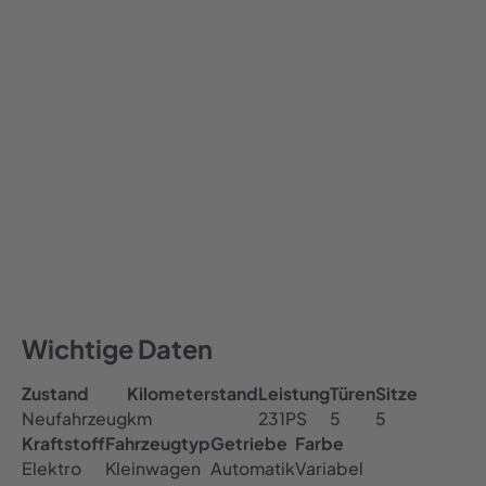
769,00
€ / Monat
769
Alle Preise inklusive MwSt.
Auto abonnieren
All-inclusive Preis
Inklusive Versicherung, Steuer & TÜV
Kostenfreie Haustürlieferung
Wichtige Daten
Zustand
Kilometerstand
Leistung
Türen
Sitze
Neufahrzeug
km
231
PS
5
5
Kraftstoff
Fahrzeugtyp
Getriebe
Farbe
Elektro
Kleinwagen
Automatik
Variabel