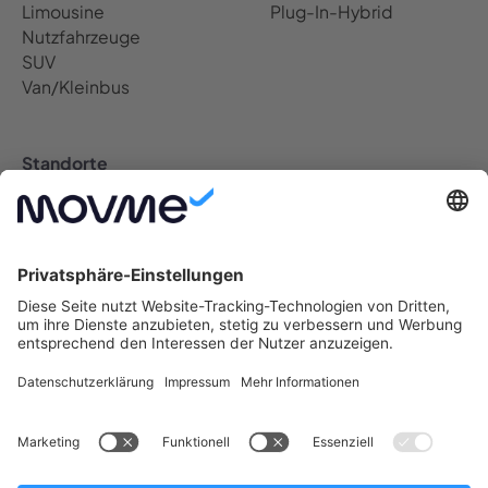
Limousine
Plug-In-Hybrid
Nutzfahrzeuge
SUV
Van/Kleinbus
Standorte
Auto Abo Deutschland
Berlin Auto Abo
Bremen Auto Abo
Dresden Auto Abo
Düsseldorf Auto Abo
Frankfurt Auto Abo
Hamburg Auto Abo
Hannover Auto Abo
Köln Auto Abo
Leipzig Auto Abo
München Auto Abo
Münster Auto Abo