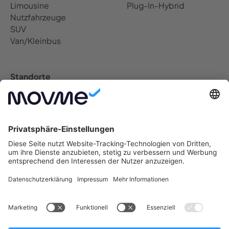
Limousine
Plug-In-Hybrid
Nutzfahrzeuge
SUV
Van/Kleinbus
Standorte
Auto Abo Deutschland
Berlin Auto Abo
Bremen Auto Abo
Dresden Auto Abo
Düsseldorf Auto Abo
Frankfurt Auto Abo
Hamburg Auto Abo
Hannover Auto Abo
Köln Auto Abo
Leipzig Auto Abo
München Auto Abo
Münster Auto Abo