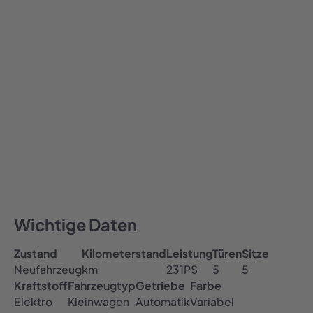
769,00
€ / Monat
769
Alle Preise inklusive MwSt.
Auto abonnieren
All-inclusive Preis
Inklusive Versicherung, Steuer & TÜV
Kostenfreie Haustürlieferung
Wichtige Daten
Zustand
Kilometerstand
Leistung
Türen
Sitze
Neufahrzeug
km
231
PS
5
5
Kraftstoff
Fahrzeugtyp
Getriebe
Farbe
Elektro
Kleinwagen
Automatik
Variabel