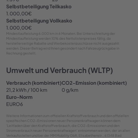
Selbstbeteiligung Teilkasko
1.000,00
€
Selbstbeteiligung Vollkasko
1.000,00
€
Mindestlaufleistung
6.000 km in 6 Monaten
. Bei Unterschreitung der
Mindestlaufleistung werden 10% des Nettolistenpreises fällig, da
herstellerseitige Rabatte und Werbekostenzuschüsse nicht ausgezahlt
werden. Dieser Betrag wird Ihnen gesondert nach Fahrzeugrückgabe in
Rechnung gestellt.
Umwelt und Verbrauch (WLTP)
Verbrauch (kombiniert)
CO2-Emission (kombiniert)
21,2 kWh / 100 km
0 g/km
Euro-Norm
EURO6
Weitere Informationen zum offiziellen Kraftstoffverbrauch und den offiziellen
spezifischen CO2-Emissionen neuer Personenkraftwagen können dem
'Leitfaden über den Kraftstoffverbrauch, die CO2-Emissionen und den
Stromverbrauch neuer Personenkraftwagen' entnommen werden, der an allen
Verkaufsstellen und bei der MM Mobility GbR, Elisabethenstr., 61348 Bad