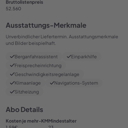
Bruttolistenpreis
52.560
Ausstattungs-Merkmale
Unverbindlicher Liefertermin. Ausstattungsmerkmale
und Bilder beispielhaft.
Berganfahrassistent
Einparkhilfe
Freisprecheinrichtung
Geschwindigkeitsregelanlage
Klimaanlage
Navigations-System
Sitzheizung
Abo Details
Kosten je mehr-KM
Mindestalter
1.59
€
23