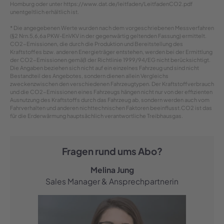
Homburg oder unter https://www.dat.de/leitfaden/LeitfadenCO2.pdf
unentgeltlich erhältlich ist.
* Die angegebenen Werte wurden nach dem vorgeschriebenen Messverfahren
(§2 Nrn.5,6,6a PKW-EnVKV in der gegenwärtig geltenden Fassung) ermittelt.
CO2-Emissionen, die durch die Produktion und Bereitstellung des
Kraftstoffes bzw. anderen Energieträger entstehen, werden bei der Ermittlung
der CO2-Emissionen gemäß der Richtlinie 1999/94/EG nicht berücksichtigt.
Die Angaben beziehen sich nicht auf ein einzelnes Fahrzeug und sind nicht
Bestandteil des Angebotes, sondern dienen allein Vergleichs
zweckenzwischen den verschiedenen Fahrzeugtypen. Der Kraftstoffverbrauch
und die CO2-Emissionen eines Fahrzeugs hängen nicht nur von der effizienten
Ausnutzung des Kraftstoffs durch das Fahrzeug ab, sondern werden auch vom
Fahrverhalten und anderen nichttechnischen Faktoren beeinflusst.CO2 ist das
für die Erderwärmung hauptsächlich verantwortliche Treibhausgas.
Fragen rund ums Abo?
Melina Jung
Sales Manager & Ansprechpartnerin