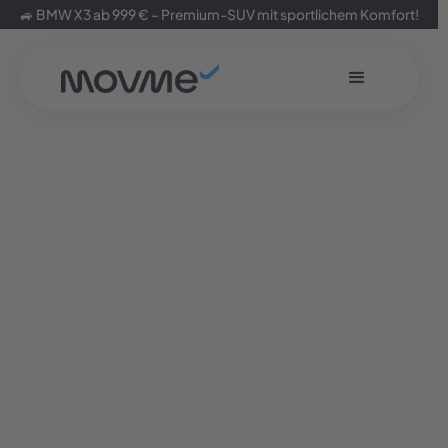
🚙 BMW X3 ab 999 € – Premium-SUV mit sportlichem Komfort!