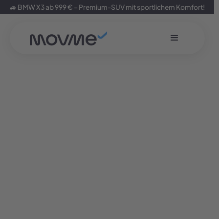
🚙 BMW X3 ab 999 € – Premium-SUV mit sportlichem Komfort!