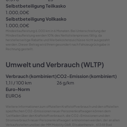
Selbstbeteiligung Teilkasko
1.000,00
€
Selbstbeteiligung Vollkasko
1.000,00
€
Mindestlaufleistung
6.000 km in 6 Monaten
. Bei Unterschreitung der
Mindestlaufleistung werden 10% des Nettolistenpreises fällig, da
herstellerseitige Rabatte und Werbekostenzuschüsse nicht ausgezahlt
werden. Dieser Betrag wird Ihnen gesondert nach Fahrzeugrückgabe in
Rechnung gestellt.
Umwelt und Verbrauch (WLTP)
Verbrauch (kombiniert)
CO2-Emission (kombiniert)
1,1 l / 100 km
26 g/km
Euro-Norm
EURO6
Weitere Informationen zum offiziellen Kraftstoffverbrauch und den offiziellen
spezifischen CO2-Emissionen neuer Personenkraftwagen können dem
'Leitfaden über den Kraftstoffverbrauch, die CO2-Emissionen und den
Stromverbrauch neuer Personenkraftwagen' entnommen werden, der an allen
Verkaufsstellen und bei der MM Mobility GbR, Elisabethenstr., 61348 Bad