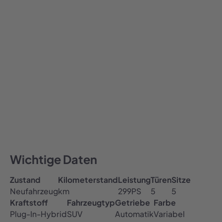
1.279,00
€ / Monat
1279
Alle Preise inklusive MwSt.
Auto abonnieren
All-inclusive Preis
Inklusive Versicherung, Steuer & TÜV
Kostenfreie Haustürlieferung
Wichtige Daten
Zustand
Kilometerstand
Leistung
Türen
Sitze
Neufahrzeug
km
299
PS
5
5
Kraftstoff
Fahrzeugtyp
Getriebe
Farbe
Plug-In-Hybrid
SUV
Automatik
Variabel