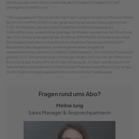
Homburg oder unter https://www.dat.de/leitfaden/LeitfadenCO2.pdf
unentgeltlich erhältlich ist.
* Die angegebenen Werte wurden nach dem vorgeschriebenen Messverfahren
(§2 Nrn.5,6,6a PKW-EnVKV in der gegenwärtig geltenden Fassung) ermittelt.
CO2-Emissionen, die durch die Produktion und Bereitstellung des
Kraftstoffes bzw. anderen Energieträger entstehen, werden bei der Ermittlung
der CO2-Emissionen gemäß der Richtlinie 1999/94/EG nicht berücksichtigt.
Die Angaben beziehen sich nicht auf ein einzelnes Fahrzeug und sind nicht
Bestandteil des Angebotes, sondern dienen allein Vergleichs
zweckenzwischen den verschiedenen Fahrzeugtypen. Der Kraftstoffverbrauch
und die CO2-Emissionen eines Fahrzeugs hängen nicht nur von der effizienten
Ausnutzung des Kraftstoffs durch das Fahrzeug ab, sondern werden auch vom
Fahrverhalten und anderen nichttechnischen Faktoren beeinflusst.CO2 ist das
für die Erderwärmung hauptsächlich verantwortliche Treibhausgas.
Fragen rund ums Abo?
Melina Jung
Sales Manager & Ansprechpartnerin