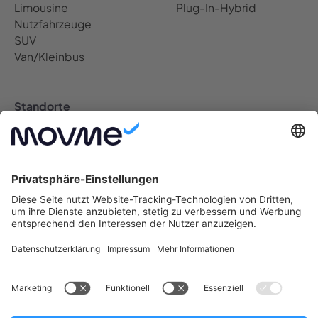
Limousine
Plug-In-Hybrid
Nutzfahrzeuge
SUV
Van/Kleinbus
Standorte
Auto Abo Deutschland
Berlin Auto Abo
Bremen Auto Abo
Dresden Auto Abo
Düsseldorf Auto Abo
Frankfurt Auto Abo
Hamburg Auto Abo
Hannover Auto Abo
Köln Auto Abo
Leipzig Auto Abo
München Auto Abo
Münster Auto Abo