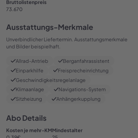
Bruttolistenpreis
73.670
Ausstattungs-Merkmale
Unverbindlicher Liefertermin. Ausstattungsmerkmale
und Bilder beispielhaft.
Allrad-Antrieb
Berganfahrassistent
Einparkhilfe
Freisprecheinrichtung
Geschwindigkeitsregelanlage
Klimaanlage
Navigations-System
Sitzheizung
Anhängerkupplung
Abo Details
Kosten je mehr-KM
Mindestalter
0.39
€
25