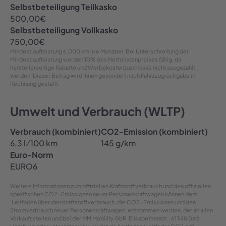
Selbstbeteiligung Teilkasko
500,00
€
Selbstbeteiligung Vollkasko
750,00
€
Mindestlaufleistung
6.000 km in 6 Monaten
. Bei Unterschreitung der
Mindestlaufleistung werden 10% des Nettolistenpreises fällig, da
herstellerseitige Rabatte und Werbekostenzuschüsse nicht ausgezahlt
werden. Dieser Betrag wird Ihnen gesondert nach Fahrzeugrückgabe in
Rechnung gestellt.
Umwelt und Verbrauch (WLTP)
Verbrauch (kombiniert)
CO2-Emission (kombiniert)
6,3 l ⁄ 100 km
145 g/km
Euro-Norm
EURO6
Weitere Informationen zum offiziellen Kraftstoffverbrauch und den offiziellen
spezifischen CO2-Emissionen neuer Personenkraftwagen können dem
'Leitfaden über den Kraftstoffverbrauch, die CO2-Emissionen und den
Stromverbrauch neuer Personenkraftwagen' entnommen werden, der an allen
Verkaufsstellen und bei der MM Mobility GbR, Elisabethenstr., 61348 Bad