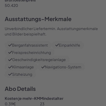
50.420
Ausstattungs-Merkmale
Unverbindlicher Liefertermin. Ausstattungsmerkmale
und Bilder beispielhaft.
Berganfahrassistent
Einparkhilfe
Freisprecheinrichtung
Geschwindigkeitsregelanlage
Klimaanlage
Navigations-System
Sitzheizung
Abo Details
Kosten je mehr-KM
Mindestalter
0.39
€
23