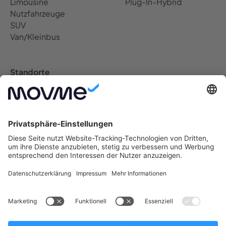
Limousine
Plug-In-Hybrid
Nutzfahrzeuge
SUV
Van/Kleinbus
Standorte
Auto Abo Deutschland
Berlin Auto Abo
Bremen Auto Abo
Dresden Auto Abo
Düsseldorf Auto Abo
Frankfurt Auto Abo
Hamburg Auto Abo
Hannover Auto Abo
Köln Auto Abo
Leipzig Auto Abo
München Auto Abo
Münster Auto Abo
Nürnberg Auto Abo