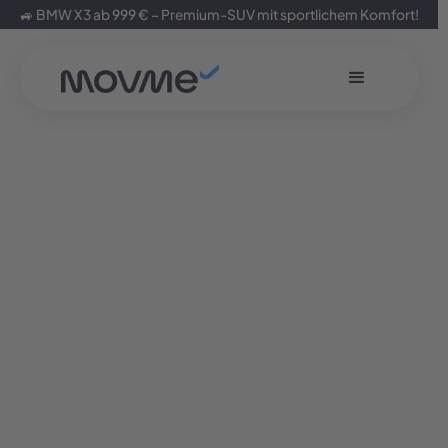
🚙 BMW X3 ab 999 € – Premium-SUV mit sportlichem Komfort!