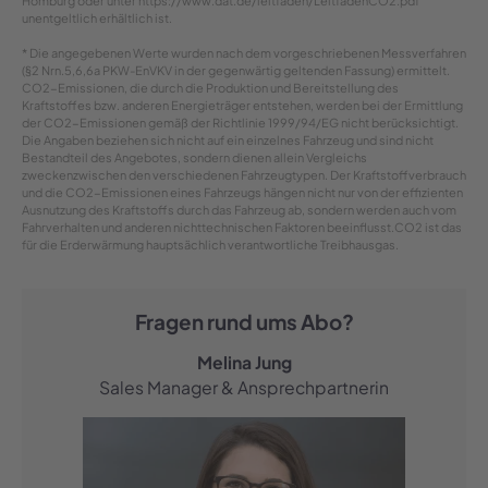
Homburg oder unter https://www.dat.de/leitfaden/LeitfadenCO2.pdf
unentgeltlich erhältlich ist.
* Die angegebenen Werte wurden nach dem vorgeschriebenen Messverfahren
(§2 Nrn.5,6,6a PKW-EnVKV in der gegenwärtig geltenden Fassung) ermittelt.
CO2-Emissionen, die durch die Produktion und Bereitstellung des
Kraftstoffes bzw. anderen Energieträger entstehen, werden bei der Ermittlung
der CO2-Emissionen gemäß der Richtlinie 1999/94/EG nicht berücksichtigt.
Die Angaben beziehen sich nicht auf ein einzelnes Fahrzeug und sind nicht
Bestandteil des Angebotes, sondern dienen allein Vergleichs
zweckenzwischen den verschiedenen Fahrzeugtypen. Der Kraftstoffverbrauch
und die CO2-Emissionen eines Fahrzeugs hängen nicht nur von der effizienten
Ausnutzung des Kraftstoffs durch das Fahrzeug ab, sondern werden auch vom
Fahrverhalten und anderen nichttechnischen Faktoren beeinflusst.CO2 ist das
für die Erderwärmung hauptsächlich verantwortliche Treibhausgas.
Fragen rund ums Abo?
Melina Jung
Sales Manager & Ansprechpartnerin