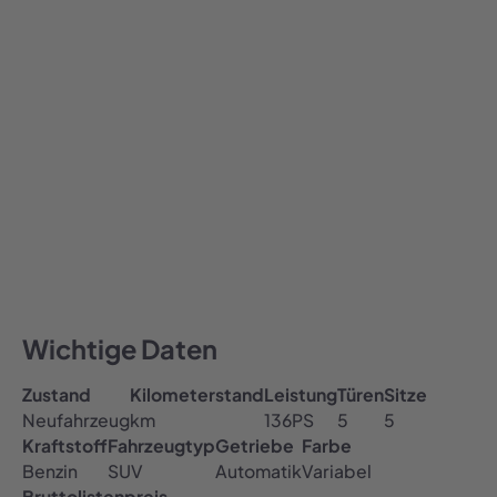
839,00
€ / Monat
839
Alle Preise inklusive MwSt.
Auto abonnieren
All-inclusive Preis
Inklusive Versicherung, Steuer & TÜV
Kostenfreie Haustürlieferung
Wichtige Daten
Zustand
Kilometerstand
Leistung
Türen
Sitze
Neufahrzeug
km
136
PS
5
5
Kraftstoff
Fahrzeugtyp
Getriebe
Farbe
Benzin
SUV
Automatik
Variabel
Bruttolistenpreis