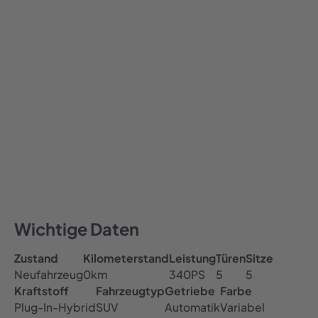
2.049,00
€ / Monat
2049
Alle Preise inklusive MwSt.
Auto abonnieren
All-inclusive Preis
Inklusive Versicherung, Steuer & TÜV
Kostenfreie Haustürlieferung
Wichtige Daten
Zustand
Kilometerstand
Leistung
Türen
Sitze
Neufahrzeug
0
km
340
PS
5
5
Kraftstoff
Fahrzeugtyp
Getriebe
Farbe
Plug-In-Hybrid
SUV
Automatik
Variabel