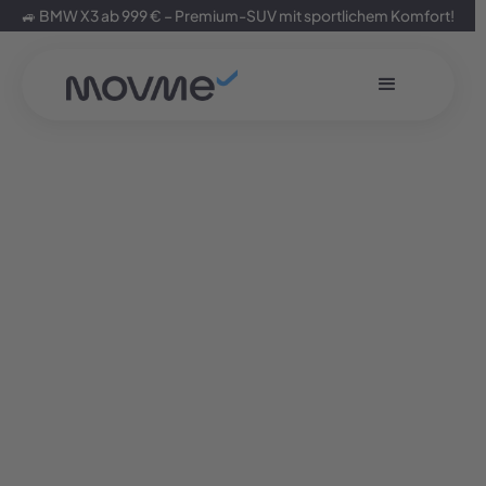
🚙 BMW X3 ab 999 € – Premium-SUV mit sportlichem Komfort!