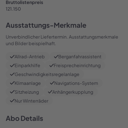
Bruttolistenpreis
121.150
Ausstattungs-Merkmale
Unverbindlicher Liefertermin. Ausstattungsmerkmale
und Bilder beispielhaft.
Allrad-Antrieb
Berganfahrassistent
Einparkhilfe
Freisprecheinrichtung
Geschwindigkeitsregelanlage
Klimaanlage
Navigations-System
Sitzheizung
Anhängerkupplung
Nur Winterräder
Abo Details