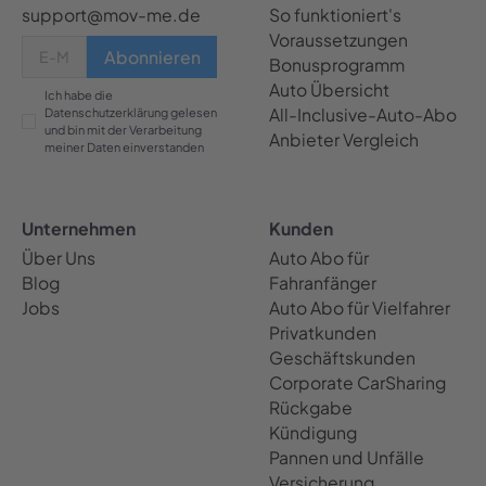
support@mov-me.de
So funktioniert's
Voraussetzungen
Bonusprogramm
Auto Übersicht
Ich habe die
All-Inclusive-Auto-Abo
Datenschutzerklärung gelesen
und bin mit der Verarbeitung
Anbieter Vergleich
meiner Daten einverstanden
Unternehmen
Kunden
Über Uns
Auto Abo für
Blog
Fahranfänger
Jobs
Auto Abo für Vielfahrer
Privatkunden
Geschäftskunden
Corporate CarSharing
Rückgabe
Kündigung
Pannen und Unfälle
Versicherung