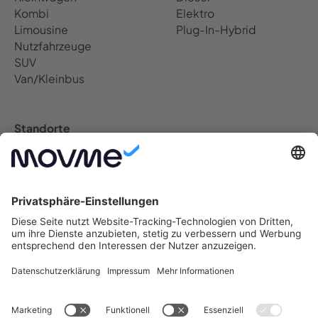
Kombi
Elektro
Limousine
Plug-In-Hybrid
Nutzfahrzeuge
SUV
Van/Kleinbus
Standorte
Auto Abo Deutschland
Berlin Auto Abo
Bremen Auto Abo
Dresden Auto Abo
Düsseldorf Auto Abo
Frankfurt Auto Abo
Hamburg Auto Abo
Hannover Auto Abo
Köln Auto Abo
Leipzig Auto Abo
München Auto Abo