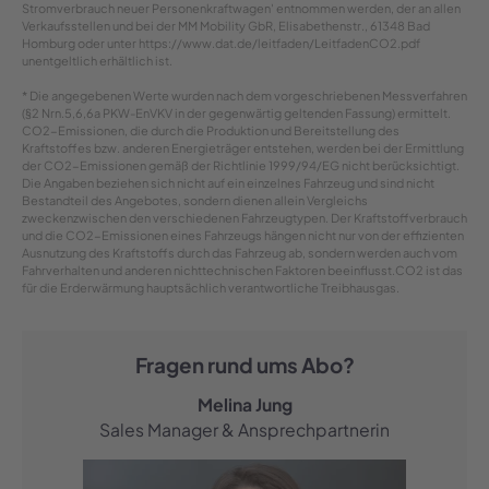
Stromverbrauch neuer Personenkraftwagen' entnommen werden, der an allen
Verkaufsstellen und bei der MM Mobility GbR, Elisabethenstr., 61348 Bad
Homburg oder unter https://www.dat.de/leitfaden/LeitfadenCO2.pdf
unentgeltlich erhältlich ist.
* Die angegebenen Werte wurden nach dem vorgeschriebenen Messverfahren
(§2 Nrn.5,6,6a PKW-EnVKV in der gegenwärtig geltenden Fassung) ermittelt.
CO2-Emissionen, die durch die Produktion und Bereitstellung des
Kraftstoffes bzw. anderen Energieträger entstehen, werden bei der Ermittlung
der CO2-Emissionen gemäß der Richtlinie 1999/94/EG nicht berücksichtigt.
Die Angaben beziehen sich nicht auf ein einzelnes Fahrzeug und sind nicht
Bestandteil des Angebotes, sondern dienen allein Vergleichs
zweckenzwischen den verschiedenen Fahrzeugtypen. Der Kraftstoffverbrauch
und die CO2-Emissionen eines Fahrzeugs hängen nicht nur von der effizienten
Ausnutzung des Kraftstoffs durch das Fahrzeug ab, sondern werden auch vom
Fahrverhalten und anderen nichttechnischen Faktoren beeinflusst.CO2 ist das
für die Erderwärmung hauptsächlich verantwortliche Treibhausgas.
Fragen rund ums Abo?
Melina Jung
Sales Manager & Ansprechpartnerin