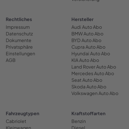
Rechtliches
Hersteller
Impressum
Audi Auto Abo
Datenschutz
BMW Auto Abo
Dokumente
BYD Auto Abo
Privatsphäre
Cupra Auto Abo
Einstellungen
Hyundai Auto Abo
AGB
KIA Auto Abo
Land Rover Auto Abo
Mercedes Auto Abo
Seat Auto Abo
Skoda Auto Abo
Volkswagen Auto Abo
Fahrzeugtypen
Kraftstoffarten
Cabriolet
Benzin
Kleinwagen
Diesel