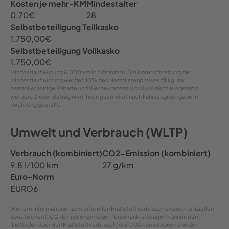
Kosten je mehr-KM
Mindestalter
0.70
€
28
Selbstbeteiligung Teilkasko
1.750,00
€
Selbstbeteiligung Vollkasko
1.750,00
€
Mindestlaufleistung
6.000 km in 6 Monaten
. Bei Unterschreitung der
Mindestlaufleistung werden 10% des Nettolistenpreises fällig, da
herstellerseitige Rabatte und Werbekostenzuschüsse nicht ausgezahlt
werden. Dieser Betrag wird Ihnen gesondert nach Fahrzeugrückgabe in
Rechnung gestellt.
Umwelt und Verbrauch (WLTP)
Verbrauch (kombiniert)
CO2-Emission (kombiniert)
9,8 l ⁄ 100 km
27 g/km
Euro-Norm
EURO6
Weitere Informationen zum offiziellen Kraftstoffverbrauch und den offiziellen
spezifischen CO2-Emissionen neuer Personenkraftwagen können dem
'Leitfaden über den Kraftstoffverbrauch, die CO2-Emissionen und den