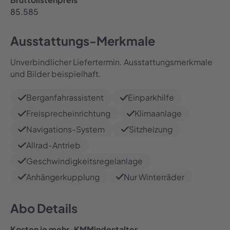
85.585
Ausstattungs-Merkmale
Unverbindlicher Liefertermin. Ausstattungsmerkmale
und Bilder beispielhaft.
Berganfahrassistent
Einparkhilfe
Freisprecheinrichtung
Klimaanlage
Navigations-System
Sitzheizung
Allrad-Antrieb
Geschwindigkeitsregelanlage
Anhängerkupplung
Nur Winterräder
Abo Details
Kosten je mehr-KM
Mindestalter