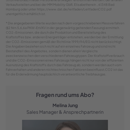
Verkaufsstellen und bei der MM Mobility GbR, Elisabethenstr., 61348 Bad
Homburg oder unter https://www.dat.de/leitfaden/LeitfadenCO2.pdf
unentgeltlich erhältlich ist.
* Die angegebenen Werte wurden nach dem vorgeschriebenen Messverfahren
(§2 Nrn.5,6,6a PKW-EnVKV in der gegenwärtig geltenden Fassung) ermittelt.
CO2-Emissionen, die durch die Produktion und Bereitstellung des
Kraftstoffes bzw. anderen Energieträger entstehen, werden bei der Ermittlung
der CO2-Emissionen gemäß der Richtlinie 1999/94/EG nicht berücksichtigt.
Die Angaben beziehen sich nicht auf ein einzelnes Fahrzeug und sind nicht
Bestandteil des Angebotes, sondern dienen allein Vergleichs
zweckenzwischen den verschiedenen Fahrzeugtypen. Der Kraftstoffverbrauch
und die CO2-Emissionen eines Fahrzeugs hängen nicht nur von der effizienten
Ausnutzung des Kraftstoffs durch das Fahrzeug ab, sondern werden auch vom
Fahrverhalten und anderen nichttechnischen Faktoren beeinflusst.CO2 ist das
für die Erderwärmung hauptsächlich verantwortliche Treibhausgas.
Fragen rund ums Abo?
Melina Jung
Sales Manager & Ansprechpartnerin