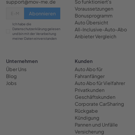
support@mov-me.de
So funktioniert's
Voraussetzungen
Bonusprogramm
Auto Übersicht
Ich habe die
All-Inclusive-Auto-Abo
Datenschutzerklärung gelesen
und bin mit der Verarbeitung
Anbieter Vergleich
meiner Daten einverstanden
Unternehmen
Kunden
Über Uns
Auto Abo für
Blog
Fahranfänger
Jobs
Auto Abo für Vielfahrer
Privatkunden
Geschäftskunden
Corporate CarSharing
Rückgabe
Kündigung
Pannen und Unfälle
Versicherung