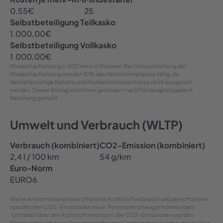
0.55
€
25
Selbstbeteiligung Teilkasko
1.000,00
€
Selbstbeteiligung Vollkasko
1.000,00
€
Mindestlaufleistung
6.000 km in 6 Monaten
. Bei Unterschreitung der
Mindestlaufleistung werden 10% des Nettolistenpreises fällig, da
herstellerseitige Rabatte und Werbekostenzuschüsse nicht ausgezahlt
werden. Dieser Betrag wird Ihnen gesondert nach Fahrzeugrückgabe in
Rechnung gestellt.
Umwelt und Verbrauch (WLTP)
Verbrauch (kombiniert)
CO2-Emission (kombiniert)
2,4 l / 100 km
54 g/km
Euro-Norm
EURO6
Weitere Informationen zum offiziellen Kraftstoffverbrauch und den offiziellen
spezifischen CO2-Emissionen neuer Personenkraftwagen können dem
'Leitfaden über den Kraftstoffverbrauch, die CO2-Emissionen und den
Stromverbrauch neuer Personenkraftwagen' entnommen werden, der an allen